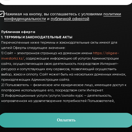
Нажимая на кнопку, вы соглашаетесь с условиями
политики
конфиденциальности
и
публичной офертой
Публичная оферта
1. ТЕРМИНЫ И ЗАКОНОДАТЕЛЬНЫЕ АКТЫ
Перечисленные ниже термины и законодательные акты имеют для
целей Оферты следующее значение:
1) Сайт – электронная страница на доменном имени
https://aligee-
investorkz.kz/
, содержащее информацию об услугах Администрации
сайта, осуществляющая свою деятельность посредством Интернет-
ресурса и сопутствующих ему сервисов, позволяющий осуществить
выбор, заказ и оплату. Сайт может быть на нескольких доменных именах,
принадлежащих Администрации сайта.
2) Пользователь — физическое или юридическое лицо, имеющее доступ к
платформе использующее его, посредством сети Интернет.
3) Информационные услуги/услуги/онлайн курс — деятельность,
направленная на удовлетворение потребностей Пользователей,
результаты которой не имеют материального выражения, в том числе
онлайн курсы в виде видео-уроков, заданий, которые предоставляются
Администрацией сайта в платформе
https://getcourse.ru/
, согласно
Оплатить
тарифам, указанным на сайте. Срок предоставления доступа
определяется согласно выбранному тарифу Пользователем.